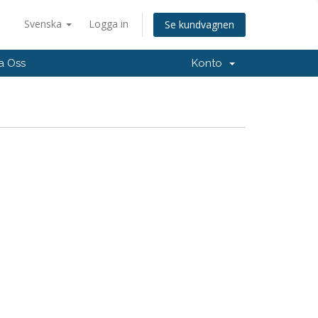
Svenska
Logga in
Se kundvagnen
a Oss
Konto