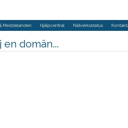
 & Meddelanden
Hjälpcentral
Nätverksstatus
Kontakt
j en domän...