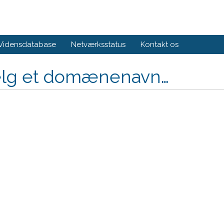
Vidensdatabase
Netværksstatus
Kontakt os
lg et domænenavn…