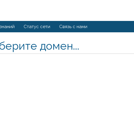
 знаний
Статус сети
Связь с нами
берите домен...