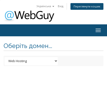
Українська
Вхід
Переглянути кошик
Togg
navig
Оберіть домен...