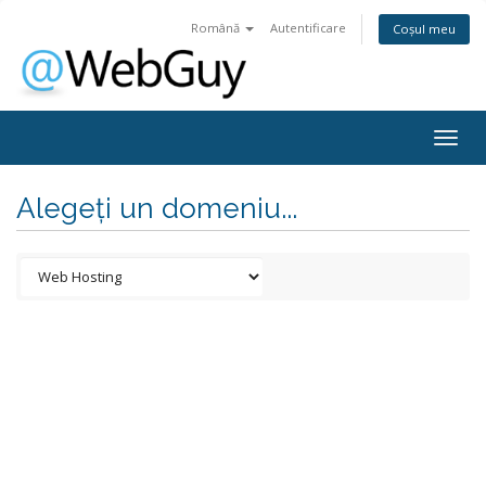
Română
Autentificare
Coșul meu
Togg
navig
Alegeți un domeniu...