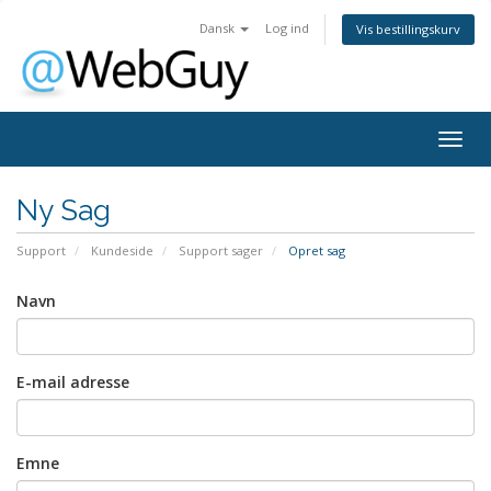
Dansk
Log ind
Vis bestillingskurv
Togg
navig
Ny Sag
Support
Kundeside
Support sager
Opret sag
Navn
E-mail adresse
Emne