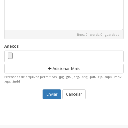
lines: 0 words: 0
guardado
Anexos
Adicionar Mais
Extensões de arquivos permitidas: .jpg, .gif, .jpeg, .png, .pdf, .zip, .mp4, .mov,
.eps, .indd
Cancelar