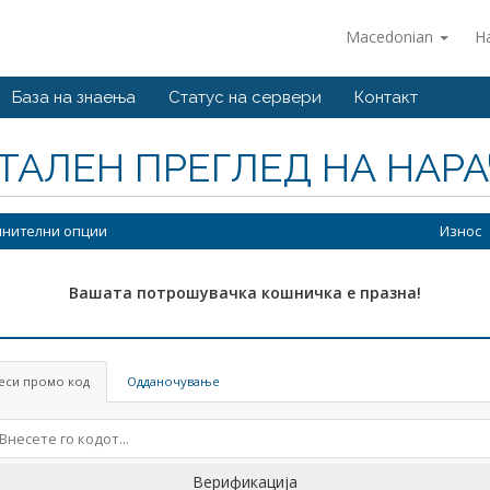
Macedonian
Н
База на знаења
Статус на сервери
Контакт
ТАЛЕН ПРЕГЛЕД НА НАР
нителни опции
Износ
Вашата потрошувачка кошничка е празна!
еси промо код
Одданочување
Верификација