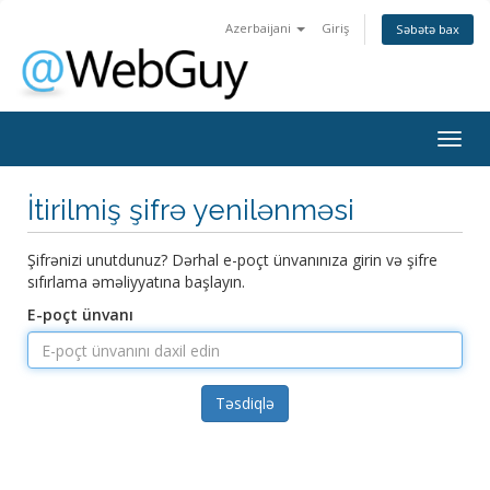
Azerbaijani
Giriş
Səbətə bax
Togg
navig
İtirilmiş şifrə yenilənməsi
Şifrənizi unutdunuz? Dərhal e-poçt ünvanınıza girin və şifre
sıfırlama əməliyyatına başlayın.
E-poçt ünvanı
Təsdiqlə