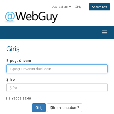
Azerbaijani
Giriş
Səbətə bax
Togg
navig
Giriş
E-poçt ünvanı
Şifrə
Yadda saxla
Şifrəmi unutdum?