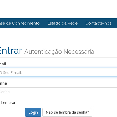
ase de Conhecimento
Estado da Rede
Contacte-nos
Entrar
Autenticação Necessária
ail
enha
Lembrar
Não se lembra da senha?