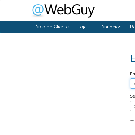
Área do Cliente
Loja
Anúncios
B
Em
S