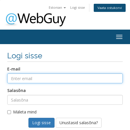
Estonian
Logi sisse
Vaata ostukorvi
Togg
navig
Logi sisse
E-mail
Salasõna
Mäleta mind
Unustasid salasõna?